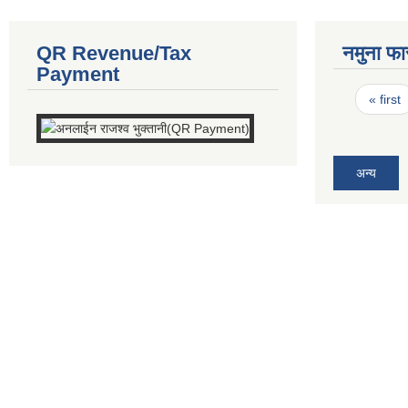
QR Revenue/Tax
नमुना फा
Payment
Pages
« first
अन्य