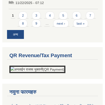
मिति:
11/22/2025 - 07:12
Pages
1
2
3
4
5
6
7
8
9
…
next ›
last »
अन्य
QR Revenue/Tax Payment
नमुना फारमहरु