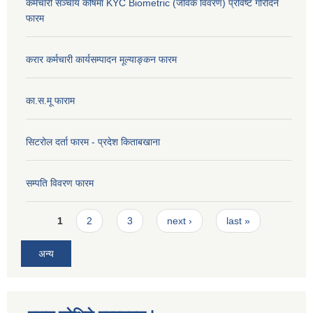
कर्मचारी सञ्चाय कोषमा KYC Biometric (जैविक विवरण) प्रविष्ट गरिदिने
फारम
करार कर्मचारी कार्यसम्पादन मूल्याङ्कन फारम
का.स.मू फाराम
सिटरोल दर्ता फारम - प्रदेश किताबखाना
सम्पति विवरण फारम
Pages
1
2
3
next ›
last »
अन्य