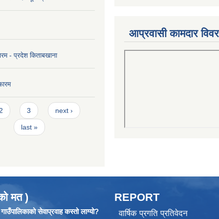
आप्रवासी कामदार विव
ारम - प्रदेश किताबखाना
फारम
2
3
next ›
last »
को मत )
REPORT
ाउँपालिकाको सेवाप्रवाह कस्तो लाग्यो?
वार्षिक प्रगति प्रतिवेदन