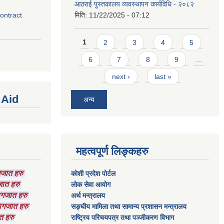
आठराई पुस्तकालय व्यवस्थापन कार्यविधि - २०८२
contract
मिति:
11/22/2025 - 07:12
Pages
1
2
3
4
5
6
7
8
9
…
next ›
last »
 Aid
अन्य
महत्वपूर्ण लिङ्कहरु
ागजात हरु
कोशी प्रदेश पोर्टल
गजात हरु
लाेक सेवा आयाेग
कागजात हरु
अर्थ मन्त्रालय
 कागजात हरु
सङ्घीय मामिला तथा सामान्य प्रशासन मन्त्रालय
त हरु
राष्‍ट्रिय परिचयपत्र तथा पञ्‍जीकरण विभाग