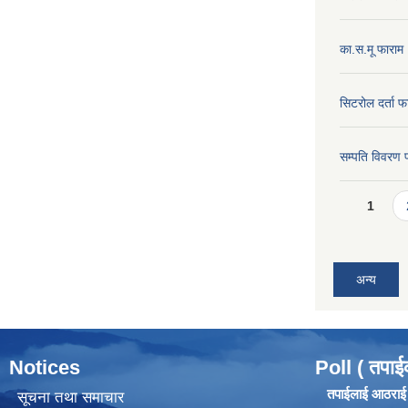
का.स.मू फाराम
सिटरोल दर्ता फ
सम्पति विवरण 
Pages
1
अन्य
Notices
Poll ( तपाई
तपाईलाई आठराई ग
सूचना तथा समाचार