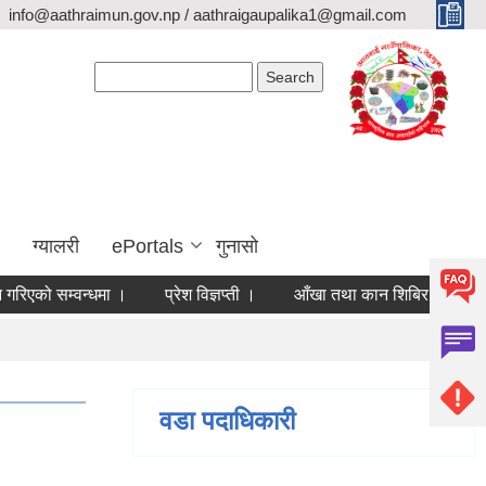
info@aathraimun.gov.np / aathraigaupalika1@gmail.com
Search form
Search
ग्यालरी
ePortals
गुनासो
ो सम्वन्धमा ।
प्रेश विज्ञप्ती ।
आँखा तथा कान शिबिर कार्यक्रम संचा
वडा पदाधिकारी