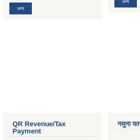
अन्य
अन्य
QR Revenue/Tax
नमुना फा
Payment