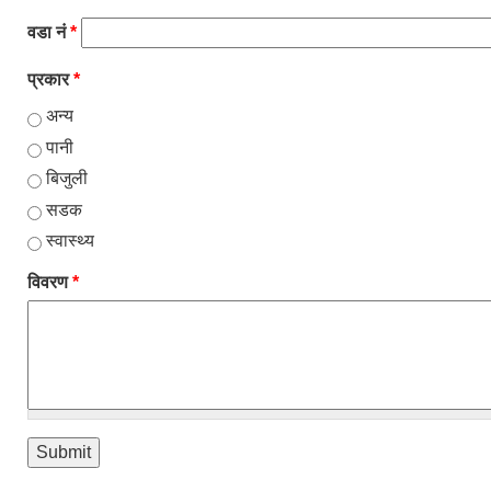
वडा नं
*
प्रकार
*
अन्य
पानी
बिजुली
सडक
स्वास्थ्य
विवरण
*