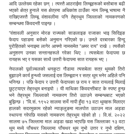
आदि उल्लेख्य रहेका छन् । त्यस्तै आठराईमा लिम्बूहरूको बसोबास बढी
भएको क्षेत्र हुनाले यस क्षेत्रमा अधिकांश ठाउँका नाम लिम्बू भाषामा नै
राखिएजस्तै लिम्बू वंशावलीमा पनि तेह्रथुम जिल्लाको नामकरणको
सम्बन्धमा किंवदन्ती पाइन्छ ।
“वंशावली अनुसार मोरङ राज्यको साङलाइङ राजाका भाइ सिदिइङ
फेदाप पहाडमा बसेको अनुमान गरिएको छ। उनले दरबारका हिन्दु
पुरोहितको भनाइमा लागेर आफ्नो नामसमेत “अमर राय” राखे । त्यसैको
अनुशरण उनका सन्तानहरूले गरेका थिए । त्यसबेला फेदापमा छ
रायहरू भए र यसका साथै उत्तरी फेदापमा सात रायहरू भए ।
नेपालको पूर्वाञ्चलको धनकुटा गौडामा त्यसबेला सत्र थुमको तिरो
बुझाउने कार्य हुन्थ्यो जसलाई दस लिम्बूवान र सत्र थुम भनेर अहिले पनि
भनिन्छ । पछि फेदाप र उत्तरी फेदापका छ राय र सात रायलाई मिलाई
छुट्टयाएर तेह्रथुम बनाइयो । यी माथिका किंवदन्तीबाट के स्पष्ट हुन्छ
भने तेह्रथुम जिल्लाको नामकरण तिरो उठाउने सम्बन्धबाट भएको
बुझिन्छ । “वि.सं. १९५२ सालमा सर्भे नापी हुँदा १३ वटा थुमहरू मिलाएर
हालको सदरमुकाम रहेको म्याङ्लुङमा मालपोत उठाउन माल अड्डा
स्थापना गरेपछि यसको नामकरण तेह्रथुम रहेको हो । वि.सं. २०२२
सालमा ७५ जिल्लामा माल अड्डा खडा भएपछि यस जिल्लाका १३ वटा
थुम मध्ये पाँचथर जिल्लामा पाँचथर थुम नुभो उत्तर र नुभो दक्षिण,