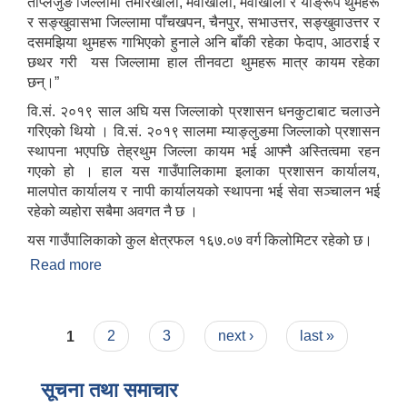
ताप्लेजुङ जिल्लामा तमोरखोला, मैवाखोला, मेवाखोला र याङ्रूप थुमहरू
र सङ्खुवासभा जिल्लामा पाँचखपन, चैनपुर, सभाउत्तर, सङ्खुवाउत्तर र
दसमझिया थुमहरू गाभिएको हुनाले अनि बाँकी रहेका फेदाप, आठराई र
छथर गरी यस जिल्लामा हाल तीनवटा थुमहरू मात्र कायम रहेका
छन्।”
वि.सं. २०१९ साल अघि यस जिल्लाको प्रशासन धनकुटाबाट चलाउने
गरिएको थियो । वि.सं. २०१९ सालमा म्याङ्लुङमा जिल्लाको प्रशासन
स्थापना भएपछि तेह्रथुम जिल्ला कायम भई आफ्नै अस्तित्वमा रहन
गएको हो । हाल यस गाउँपालिकामा इलाका प्रशासन कार्यालय,
मालपोत कार्यालय र नापी कार्यालयको स्थापना भई सेवा सञ्चालन भई
रहेको व्यहोरा सबैमा अवगत नै छ ।
यस गाउँपालिकाको कुल क्षेत्रफल १६७.०७ वर्ग किलोमिटर रहेको छ।
Read more
about आठराई गाउँपलिकाकोको संक्षिप्‍त परिचय
Pages
1
2
3
next ›
last »
सूचना तथा समाचार