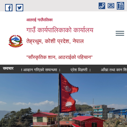
Skip to main content
आठराई गाउँपालिका
गाउँ कार्यपालिकाको कार्यालय
तेह्रथुम, कोशी प्रदेश, नेपाल
"साँस्कृतिक शान, आठराईको पहिचान"
समाचार
रखास्त आव्हान गरिएको सम्वन्धमा ।
प्रेश विज्ञप्ती ।
आँखा तथा कान शिबिर कार्यक