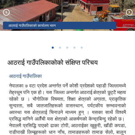
आठराई गाउँपालिकाको कार्यालय भवन
आठराई गाउँसभाको १७औँ अधिवेशन
अध्यक्ष रनिङ्ग कप २०८०
अध्यक्ष रनिङ्ग कप २०८०
सरस्वती मा.वि ह्वाकुको पक्की भवन शिल्यान्यास
आठराई गाउँपलिकाकोको संक्षिप्‍त परिचय
आठराई गाउँपालिका
नेपालका ७ वटा प्रदेश अन्तर्गत पर्ने कोशी प्रदेशको पहाडी जिल्लामध्ये
तेह्रथुम पनि एक हो। यस जिल्ला अन्तर्गत आठराई क्षेत्रको छुट्टै महत्व
रहेको छ । भौगोलिक विषमता, शिक्षा क्षेत्रको अग्रता, प्राकृतिक
सुन्दरता, सबै जातजातिहरूको वासस्थान, पर्यटकीय सम्भावनाको
अवस्था यस क्षेत्रलाई चिनाउने माध्यम हुन् । यसका साथै विश्वमै
प्रसिद्ध मानिने अलैँची यस क्षेत्रको आकर्षणको केन्द्रबिन्दु रहेको छ।
नेपालमै प्रसिद्धि पाएको ढाका टोपी, आठराईका खुकुरी, खाँडी कपडा,
राडीपाखी लिम्बूहरूको धान नाँच, तामाङहरूको तामाङ सेलो, बालुन