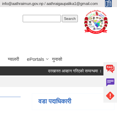
info@aathraimun.gov.np / aathraigaupalika1@gmail.com
Search form
Search
ग्यालरी
ePortals
गुनासो
दरखास्त आव्हान गरिएको सम्वन्धमा ।
प्रेश विज्ञ
वडा पदाधिकारी