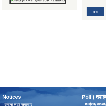
अन्य
Notices
Poll ( तपाई
तपाईलाई आठराई ग
सूचना तथा समाचार