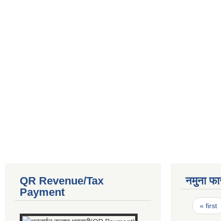
QR Revenue/Tax
नमुना फा
Payment
Pages
« first