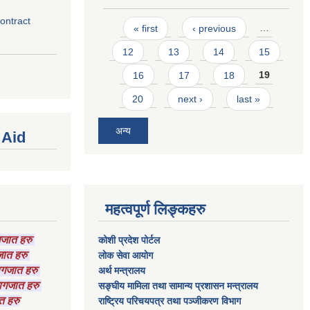
contract
Pages
« first
‹ previous
…
12
13
14
15
16
17
18
19
20
next ›
last »
अन्य
 Aid
महत्वपूर्ण लिङ्कहरु
ागजात हरु
कोशी प्रदेश पोर्टल
गजात हरु
लाेक सेवा आयाेग
कागजात हरु
अर्थ मन्त्रालय
 कागजात हरु
सङ्घीय मामिला तथा सामान्य प्रशासन मन्त्रालय
त हरु
राष्‍ट्रिय परिचयपत्र तथा पञ्‍जीकरण विभाग