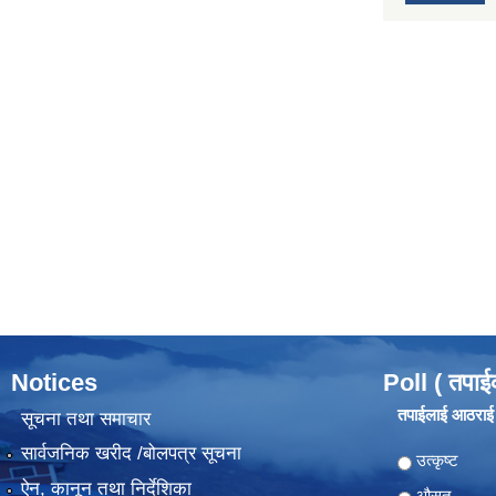
Notices
Poll ( तपाई
तपाईलाई आठराई ग
सूचना तथा समाचार
सार्वजनिक खरीद /बोलपत्र सूचना
Choices
उत्कृष्ट
ऐन, कानून तथा निर्देशिका
औसत