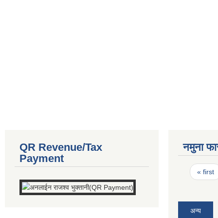
QR Revenue/Tax
नमुना फा
Payment
Pages
« first
अन्य