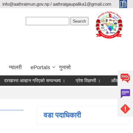
info@aathraimun.gov.np / aathraigaupalika1@gmail.com
Search form
Search
ग्यालरी
ePortals
गुनासो
ास्त आव्हान गरिएको सम्वन्धमा ।
प्रेश विज्ञप्ती ।
आँखा तथा कान शिबि
वडा पदाधिकारी