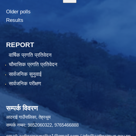
Older polls
Results
REPORT
वार्षिक प्रगति प्रतिवेदन
चौमासिक प्रगति प्रतिवेदन
सार्वजनिक सुनुवाई
सार्वजनिक परीक्षण
सम्पर्क विवरण
आठराई गाउँपालिका, तेह्रथुम
सम्पर्क नम्बर: 9852060322, 9765466888
email:
aathraigaupalika1@gmail.com
/
info@aathraimun.gov.np