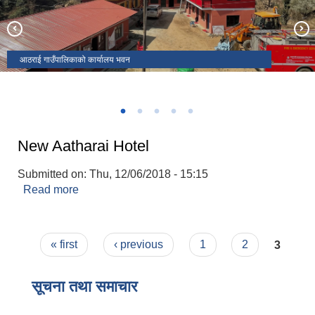
आठराई गाउँपालिकाको कार्यालय भवन
आठराई गाउँसभाको १७औँ अधिवेशन
अध्यक्ष रनिङ्ग कप २०८०
अध्यक्ष रनिङ्ग कप २०८०
सरस्वती मा.वि ह्वाकुको पक्की भवन शिल्यान्यास
New Aatharai Hotel
Submitted on:
Thu, 12/06/2018 - 15:15
Read more
about New Aatharai Hotel
Pages
« first
‹ previous
1
2
3
सूचना तथा समाचार