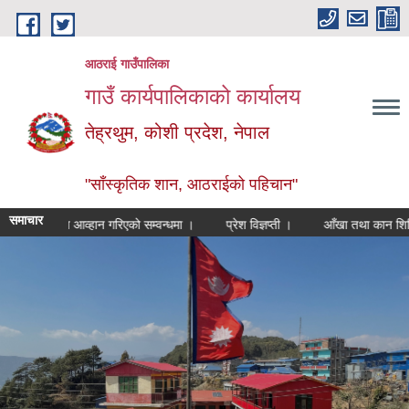
Skip to main content
आठराई गाउँपालिका
गाउँ कार्यपालिकाको कार्यालय
तेह्रथुम, कोशी प्रदेश, नेपाल
"साँस्कृतिक शान, आठराईको पहिचान"
समाचार
दरखास्त आव्हान गरिएको सम्वन्धमा ।
प्रेश विज्ञप्ती ।
आँखा तथा कान शिबिर कार्य