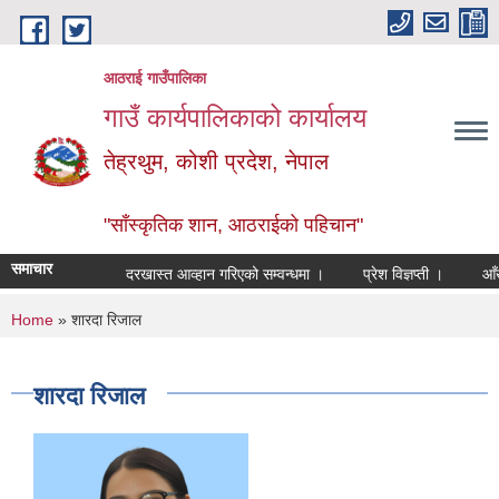
Skip to main content
आठराई गाउँपालिका
गाउँ कार्यपालिकाको कार्यालय
तेह्रथुम, कोशी प्रदेश, नेपाल
"साँस्कृतिक शान, आठराईको पहिचान"
समाचार
दरखास्त आव्हान गरिएको सम्वन्धमा ।
प्रेश विज्ञप्ती ।
आँखा तथ
You are here
Home
» शारदा रिजाल
शारदा रिजाल