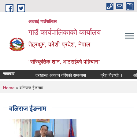
Skip to main content
आठराई गाउँपालिका
गाउँ कार्यपालिकाको कार्यालय
तेह्रथुम, कोशी प्रदेश, नेपाल
"साँस्कृतिक शान, आठराईको पहिचान"
समाचार
दरखास्त आव्हान गरिएको सम्वन्धमा ।
प्रेश विज्ञप्ती ।
आँखा त
You are here
Home
» वलिराज ईङनाम
वलिराज ईङनाम