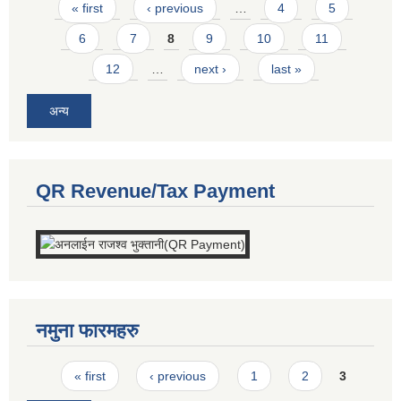
Pages
« first
‹ previous
…
4
5
6
7
8
9
10
11
12
…
next ›
last »
अन्य
QR Revenue/Tax Payment
नमुना फारमहरु
Pages
« first
‹ previous
1
2
3