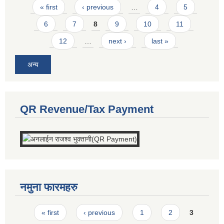
Pages
« first
‹ previous
…
4
5
6
7
8
9
10
11
12
…
next ›
last »
अन्य
QR Revenue/Tax Payment
नमुना फारमहरु
Pages
« first
‹ previous
1
2
3