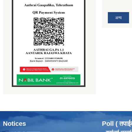
अन्य
Notices
Poll ( तपाई