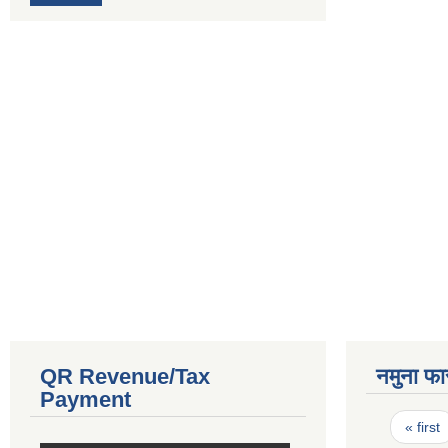
QR Revenue/Tax
नमुना फा
Payment
Pages
« first