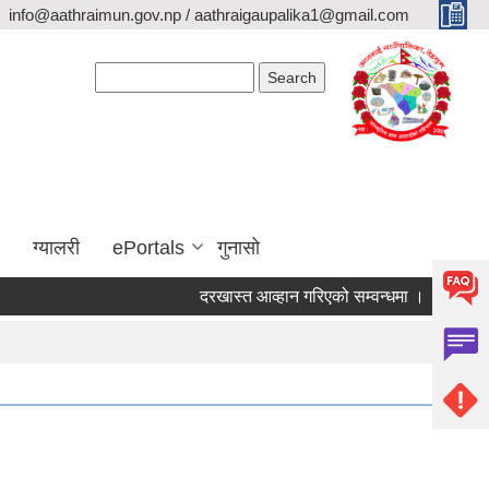
info@aathraimun.gov.np / aathraigaupalika1@gmail.com
Search form
Search
ग्यालरी
ePortals
गुनासो
दरखास्त आव्हान गरिएको सम्वन्धमा ।
प्रेश विज्