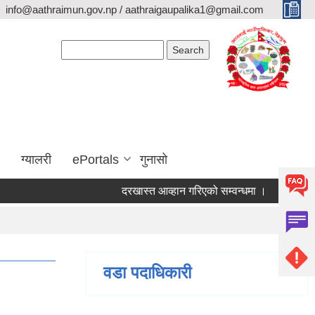
info@aathraimun.gov.np / aathraigaupalika1@gmail.com
Search form
Search
ग्यालरी
ePortals
गुनासो
दरखास्त आव्हान गरिएको सम्वन्धमा ।
प्रेश विज्ञप्त
वडा पदाधिकारी