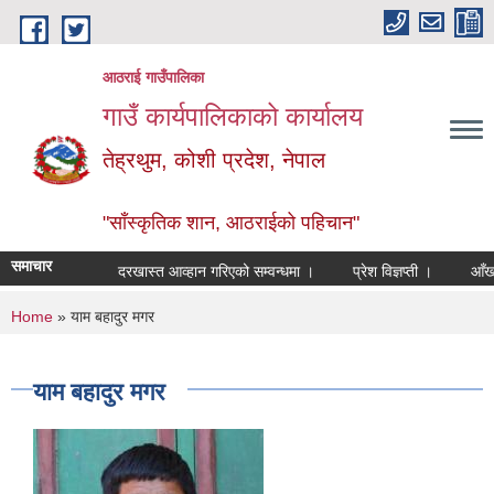
Skip to main content
आठराई गाउँपालिका
गाउँ कार्यपालिकाको कार्यालय
तेह्रथुम, कोशी प्रदेश, नेपाल
"साँस्कृतिक शान, आठराईको पहिचान"
समाचार
दरखास्त आव्हान गरिएको सम्वन्धमा ।
प्रेश विज्ञप्ती ।
आँखा तथ
You are here
Home
» याम बहादुर मगर
याम बहादुर मगर