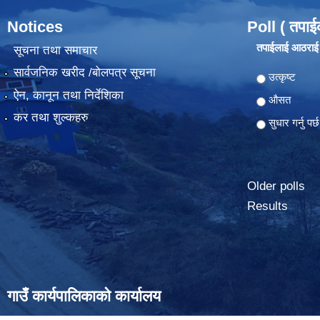
Notices
Poll ( तपाई
तपाईलाई आठराई ग
सूचना तथा समाचार
सार्वजनिक खरीद /बोलपत्र सूचना
Choices
उत्कृष्ट
ऐन, कानून तथा निर्देशिका
औसत
कर तथा शुल्कहरु
सुधार गर्नु पर्छ
Older polls
Results
गाउँ कार्यपालिकाको कार्यालय