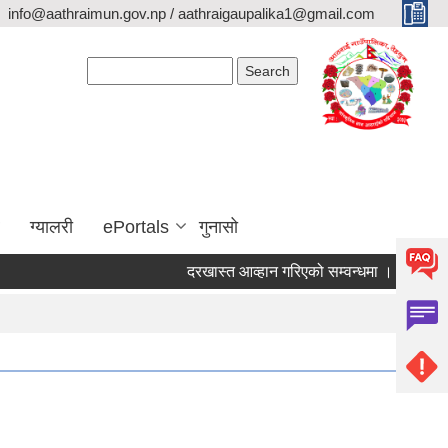
info@aathraimun.gov.np / aathraigaupalika1@gmail.com
Search form
Search
ग्यालरी
ePortals
गुनासो
दरखास्त आव्हान गरिएको सम्वन्धमा ।
प्रेश विज्