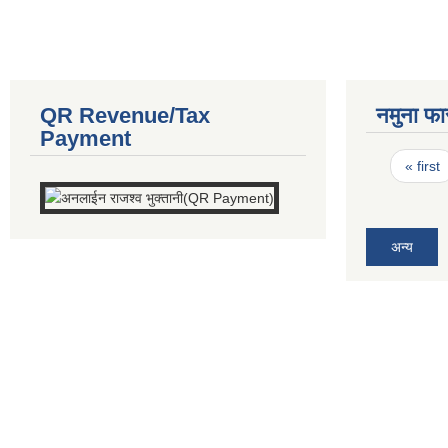
QR Revenue/Tax
नमुना फा
Payment
Pages
« first
अन्य