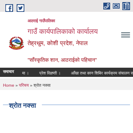
Skip to main content
आठराई गाउँपालिका
गाउँ कार्यपालिकाको कार्यालय
तेह्रथुम, कोशी प्रदेश, नेपाल
"साँस्कृतिक शान, आठराईको पहिचान"
समाचार
िएको सम्वन्धमा ।
प्रेश विज्ञप्ती ।
आँखा तथा कान शिबिर कार्यक्रम संचालन सम्बन
You are here
Home
»
परिचय
» श्रोत नक्सा
श्रोत नक्सा