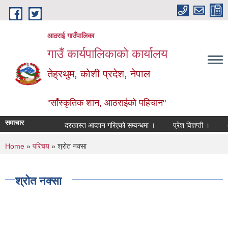
Skip to main content
आठराई गाउँपालिका
गाउँ कार्यपालिकाको कार्यालय
तेह्रथुम, कोशी प्रदेश, नेपाल
"साँस्कृतिक शान, आठराईको पहिचान"
समाचार
दरखास्त आव्हान गरिएको सम्वन्धमा ।
प्रेश विज्ञप्ती ।
आँखा
You are here
Home
»
परिचय
» श्रोत नक्सा
श्रोत नक्सा