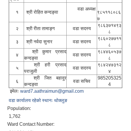
वडा अध्यक्ष
१
श्री रोहित कन्दङ्वा
९८५११८०८६
७
९८६३७१४९३
२
श्री रीता तामाङ्ग
वडा सदस्य
८
९८६०२७७११
३
श्री नर्वदा सुनार
वडा सदस्य
८
श्री कुमार प्रसाद
९८४४६०५३७
४
वडा सदस्य
कन्दङ्वा
८
श्री हरी प्रसाद
९८४२४७३१२
५
वडा सदस्य
पराजुली
४
श्री जित बहादुर
985205325
६
वडा सचिव
कन्दङ्वा
4
इमेलः
ward7.aathraimun@gmail.com
वडा कार्यालय रहेको स्थानः थोक्लुङ
Population:
1,762
Ward Contact Number: