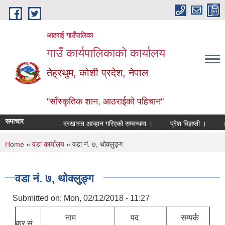
Skip to main content
आठराई गाउँपालिका
गाउँ कार्यपालिकाको कार्यालय
तेह्रथुम, कोशी प्रदेश, नेपाल
"साँस्कृतिक शान, आठराईको पहिचान"
समाचार
दरखास्त आव्हान गरिएको सम्वन्धमा ।
प्रेश विज्ञप्ती ।
आँखा
You are here
Home
»
वडा कार्यालय
» वडा नं. ७, थोक्लुङ्ग
वडा नं. ७, थोक्लुङ्ग
Submitted on:
Mon, 02/12/2018 - 11:27
नाम
पद
सम्पर्क
क्र.सं