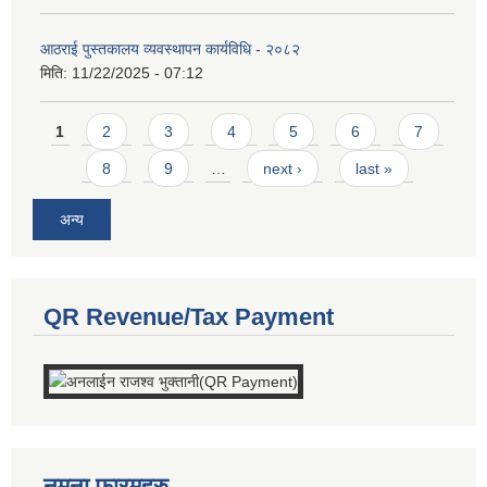
आठराई पुस्तकालय व्यवस्थापन कार्यविधि - २०८२
मिति:
11/22/2025 - 07:12
Pages
1
2
3
4
5
6
7
8
9
…
next ›
last »
अन्य
QR Revenue/Tax Payment
नमुना फारमहरु