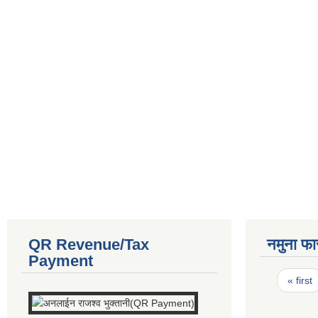
QR Revenue/Tax
नमुना फा
Payment
Pages
« first