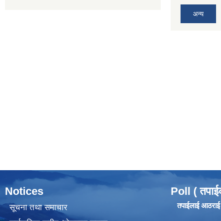
अन्य
Notices
Poll ( तपाई
तपाईलाई आठराई ग
सूचना तथा समाचार