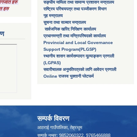
 कागजात हरु
सङ्घीय मामिला तथा सामान्य प्रशासन मन्त्रालय
त हरु
राष्‍ट्रिय परिचयपत्र तथा पञ्‍जीकरण विभाग
गृह मन्त्रालय
सुचना तथा सञ्चार मन्त्रालय
सार्वजनिक खरिद निरिक्षण कार्यालय
रण
प्रधानमन्त्री तथा मन्त्रिपरिषदकाे कार्यालय
Provincial and Local Governance
Support Program(PLGSP)
स्थानीय शासन कार्यसम्पादन मूल्याङ्कन प्रणाली
(LGPAS)
सवारीचालक अनुमतिपत्रको लागि आवेदन प्रणाली
Online राजस्व भुक्तानी प्लेटफर्म
सम्पर्क विवरण
आठराई गाउँपालिका, तेह्रथुम
सम्पर्क नम्बर: 9852060322, 9765466888