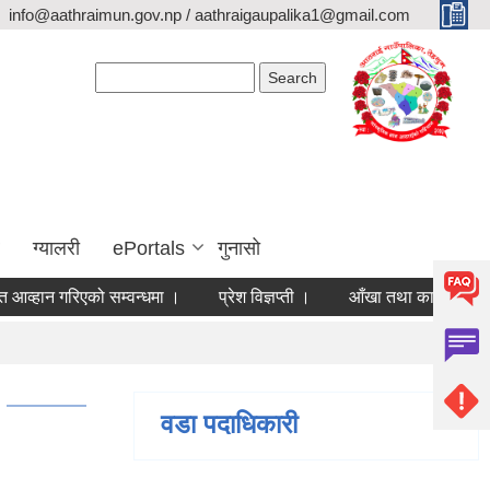
info@aathraimun.gov.np / aathraigaupalika1@gmail.com
Search form
Search
ग्यालरी
ePortals
गुनासो
हान गरिएको सम्वन्धमा ।
प्रेश विज्ञप्ती ।
आँखा तथा कान शिबिर कार्यक
वडा पदाधिकारी