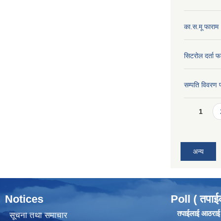
का.स.मू फाराम
सिटरोल दर्ता फ
सम्पति विवरण 
Pages
1
अन्य
Notices
Poll ( तपाई
तपाईलाई आठराई ग
सूचना तथा समाचार