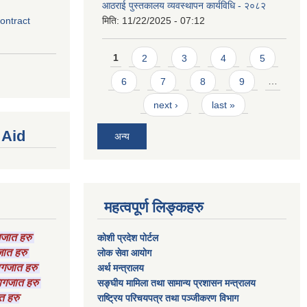
आठराई पुस्तकालय व्यवस्थापन कार्यविधि - २०८२
contract
मिति:
11/22/2025 - 07:12
Pages
1
2
3
4
5
6
7
8
9
…
next ›
last »
 Aid
अन्य
महत्वपूर्ण लिङ्कहरु
ागजात हरु
कोशी प्रदेश पोर्टल
गजात हरु
लाेक सेवा आयाेग
कागजात हरु
अर्थ मन्त्रालय
 कागजात हरु
सङ्घीय मामिला तथा सामान्य प्रशासन मन्त्रालय
त हरु
राष्‍ट्रिय परिचयपत्र तथा पञ्‍जीकरण विभाग