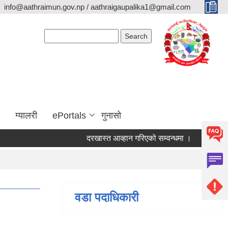
info@aathraimun.gov.np / aathraigaupalika1@gmail.com
Search form
Search
ग्यालरी
ePortals
गुनासो
दरखास्त आव्हान गरिएको सम्वन्धमा ।
प्रेश विज्ञप्त
वडा पदाधिकारी