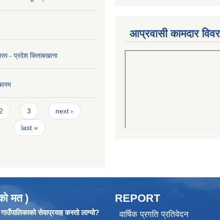
आप्रवासी कामदार विव
ारम - प्रदेश किताबखाना
फारम
2
3
next ›
last »
को मत )
REPORT
ाउँपालिकाको सेवाप्रवाह कस्तो लाग्यो?
वार्षिक प्रगति प्रतिवेदन