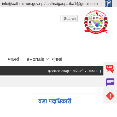
info@aathraimun.gov.np / aathraigaupalika1@gmail.com
Search form
Search
ग्यालरी
ePortals
गुनासो
दरखास्त आव्हान गरिएको सम्वन्धमा ।
प्रेश विज्ञ
वडा पदाधिकारी