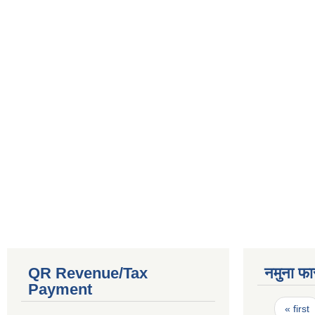
QR Revenue/Tax
नमुना फा
Payment
Pages
« first