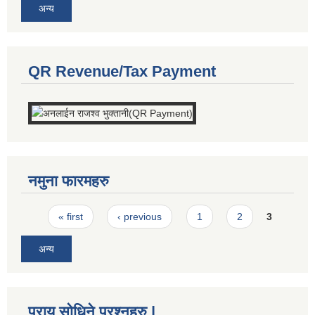
अन्य
QR Revenue/Tax Payment
नमुना फारमहरु
Pages
« first
‹ previous
1
2
3
अन्य
प्राय सोधिने प्रश्नहरु |