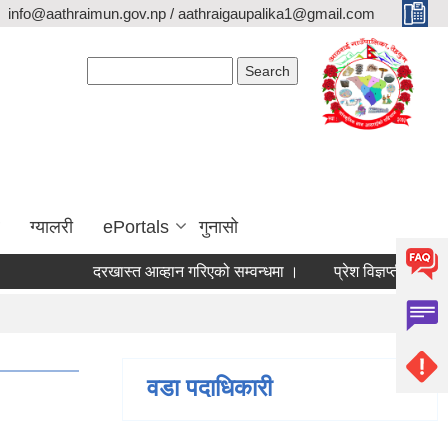
info@aathraimun.gov.np / aathraigaupalika1@gmail.com
Search form
Search
ग्यालरी
ePortals
गुनासो
दरखास्त आव्हान गरिएको सम्वन्धमा ।
प्रेश विज्ञप्ती ।
आँखा
वडा पदाधिकारी