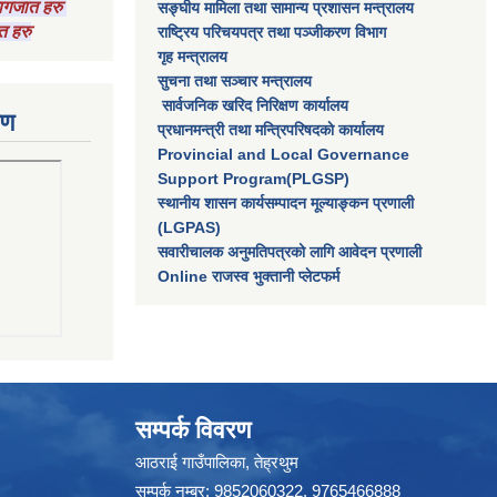
 कागजात हरु
सङ्घीय मामिला तथा सामान्य प्रशासन मन्त्रालय
त हरु
राष्‍ट्रिय परिचयपत्र तथा पञ्‍जीकरण विभाग
गृह मन्त्रालय
सुचना तथा सञ्चार मन्त्रालय
सार्वजनिक खरिद निरिक्षण कार्यालय
रण
प्रधानमन्त्री तथा मन्त्रिपरिषदकाे कार्यालय
Provincial and Local Governance
Support Program(PLGSP)
स्थानीय शासन कार्यसम्पादन मूल्याङ्कन प्रणाली
(LGPAS)
सवारीचालक अनुमतिपत्रको लागि आवेदन प्रणाली
Online राजस्व भुक्तानी प्लेटफर्म
सम्पर्क विवरण
आठराई गाउँपालिका, तेह्रथुम
सम्पर्क नम्बर: 9852060322, 9765466888