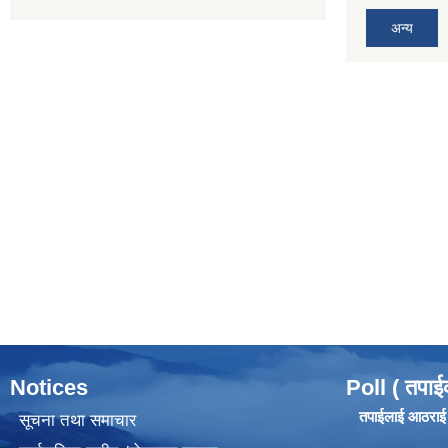
अन्य
Notices
Poll ( तपाई
तपाईलाई आठराई ग
सूचना तथा समाचार