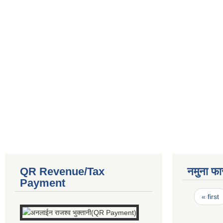
QR Revenue/Tax
नमुना फा
Payment
Pages
« first