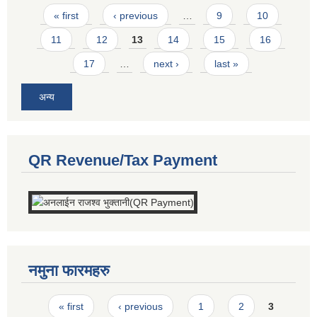
Pages
« first
‹ previous
…
9
10
11
12
13
14
15
16
17
…
next ›
last »
अन्य
QR Revenue/Tax Payment
नमुना फारमहरु
Pages
« first
‹ previous
1
2
3