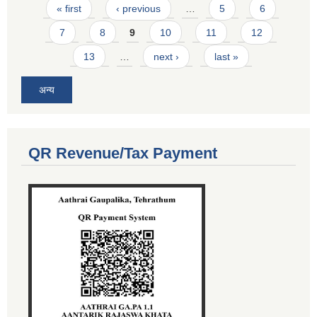
Pages
« first
‹ previous
…
5
6
7
8
9
10
11
12
13
…
next ›
last »
अन्य
QR Revenue/Tax Payment