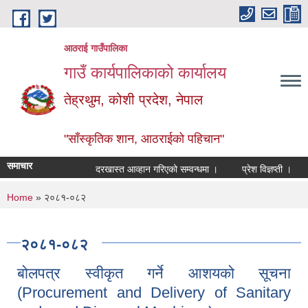
Skip to main content
आठराई गाउँपालिका
गाउँ कार्यपालिकाको कार्यालय
तेह्रथुम, कोशी प्रदेश, नेपाल
"साँस्कृतिक शान, आठराईको पहिचान"
समाचार
दरखास्त आव्हान गरिएको सम्वन्धमा ।
प्रेश विज्ञप्ती ।
आ
You are here
Home
» २०८१-०८२
२०८१-०८२
बोलपत्र स्वीकृत गर्ने आशयको सूचना
(Procurement and Delivery of Sanitary