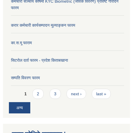
कर्मचारी सञ्चाय कोषमा KYC Biometric (जैविक विवरण) प्रविष्ट गरिदिने
फारम
करार कर्मचारी कार्यसम्पादन मूल्याङ्कन फारम
का.स.मू फाराम
सिटरोल दर्ता फारम - प्रदेश किताबखाना
सम्पति विवरण फारम
Pages
1
2
3
next ›
last »
अन्य