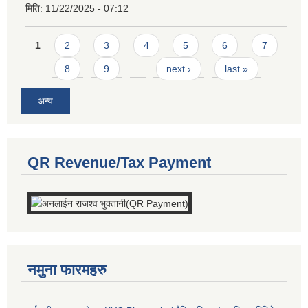
मिति:
11/22/2025 - 07:12
Pages
1
2
3
4
5
6
7
8
9
…
next ›
last »
अन्य
QR Revenue/Tax Payment
नमुना फारमहरु