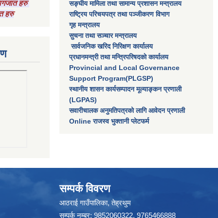
 कागजात हरु
सङ्घीय मामिला तथा सामान्य प्रशासन मन्त्रालय
त हरु
राष्‍ट्रिय परिचयपत्र तथा पञ्‍जीकरण विभाग
गृह मन्त्रालय
सुचना तथा सञ्चार मन्त्रालय
सार्वजनिक खरिद निरिक्षण कार्यालय
रण
प्रधानमन्त्री तथा मन्त्रिपरिषदकाे कार्यालय
Provincial and Local Governance
Support Program(PLGSP)
स्थानीय शासन कार्यसम्पादन मूल्याङ्कन प्रणाली
(LGPAS)
सवारीचालक अनुमतिपत्रको लागि आवेदन प्रणाली
Online राजस्व भुक्तानी प्लेटफर्म
सम्पर्क विवरण
आठराई गाउँपालिका, तेह्रथुम
सम्पर्क नम्बर: 9852060322, 9765466888