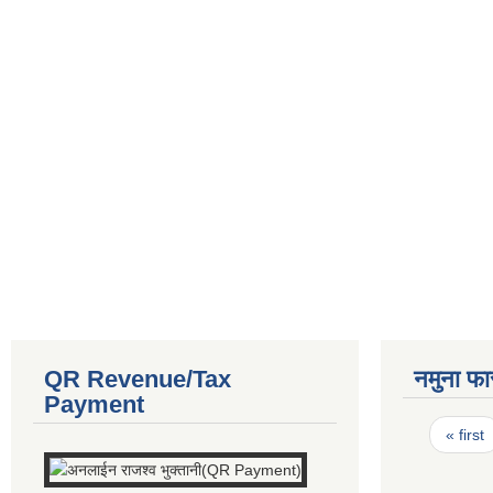
QR Revenue/Tax
नमुना फा
Payment
Pages
« first