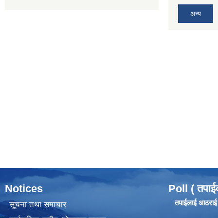
अन्य
Notices
Poll ( तपाई
तपाईलाई आठराई ग
सूचना तथा समाचार