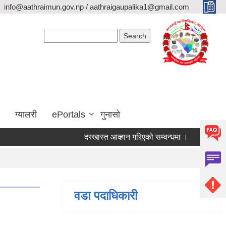
info@aathraimun.gov.np / aathraigaupalika1@gmail.com
Search form
Search
ग्यालरी
ePortals
गुनासो
दरखास्त आव्हान गरिएको सम्वन्धमा ।
प्रेश विज्ञप्त
वडा पदाधिकारी