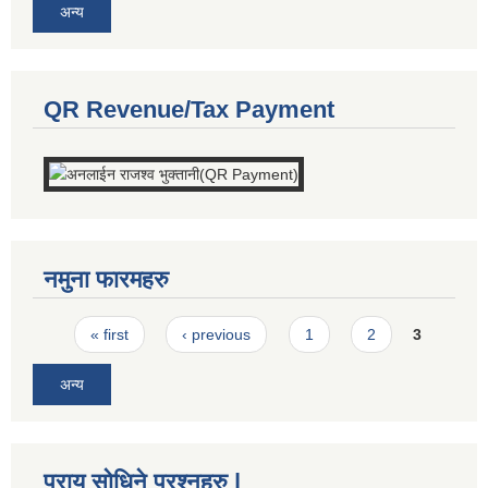
अन्य
QR Revenue/Tax Payment
नमुना फारमहरु
Pages
« first
‹ previous
1
2
3
अन्य
प्राय सोधिने प्रश्नहरु |