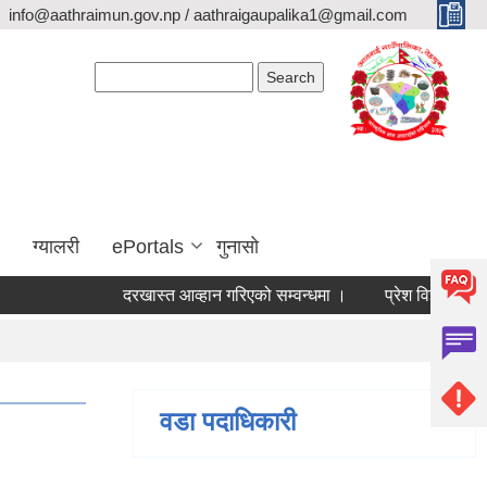
info@aathraimun.gov.np / aathraigaupalika1@gmail.com
Search form
Search
ग्यालरी
ePortals
गुनासो
दरखास्त आव्हान गरिएको सम्वन्धमा ।
प्रेश विज्ञप्ती ।
आ
वडा पदाधिकारी