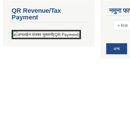
QR Revenue/Tax
नमुना फा
Payment
Pages
« first
अन्य