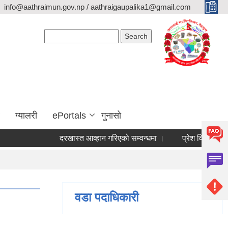
info@aathraimun.gov.np / aathraigaupalika1@gmail.com
Search form
Search
ग्यालरी
ePortals
गुनासो
दरखास्त आव्हान गरिएको सम्वन्धमा ।
प्रेश विज्ञप्ती ।
आ
वडा पदाधिकारी