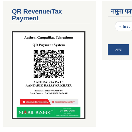
QR Revenue/Tax
नमुना फा
Payment
Pages
« first
अन्य