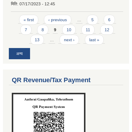
मिति:
07/17/2023 - 12:45
Pages
« first
‹ previous
…
5
6
7
8
9
10
11
12
13
…
next ›
last »
अन्य
QR Revenue/Tax Payment